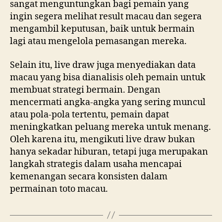
sangat menguntungkan bagi pemain yang
ingin segera melihat result macau dan segera
mengambil keputusan, baik untuk bermain
lagi atau mengelola pemasangan mereka.
Selain itu, live draw juga menyediakan data
macau yang bisa dianalisis oleh pemain untuk
membuat strategi bermain. Dengan
mencermati angka-angka yang sering muncul
atau pola-pola tertentu, pemain dapat
meningkatkan peluang mereka untuk menang.
Oleh karena itu, mengikuti live draw bukan
hanya sekadar hiburan, tetapi juga merupakan
langkah strategis dalam usaha mencapai
kemenangan secara konsisten dalam
permainan toto macau.