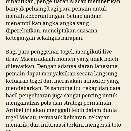
dinantikan, pengeluaran Macau memberikan
banyak peluang bagi para pemain untuk
meraih keberuntungan. Setiap undian
menampilkan angka-angka yang
diperebutkan, menciptakan suasana
ketegangan sekaligus harapan.
Bagi para penggemar togel, mengikuti live
draw Macau adalah momen yang tidak boleh
dilewatkan. Dengan adanya siaran langsung,
pemain dapat menyaksikan secara langsung
keluaran togel dan merasakan atmosfer yang
mendebarkan. Di samping itu, rekap dan data
hasil pengeluaran juga sangat penting untuk
menganalisis pola dan strategi permainan.
Artikel ini akan menggali lebih dalam dunia
togel Macau, termasuk keluaran, rekapan
menarik, dan informasi terkini mengenai toto