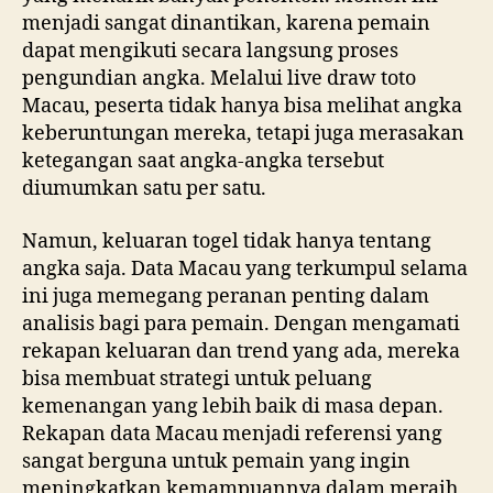
menjadi sangat dinantikan, karena pemain
dapat mengikuti secara langsung proses
pengundian angka. Melalui live draw toto
Macau, peserta tidak hanya bisa melihat angka
keberuntungan mereka, tetapi juga merasakan
ketegangan saat angka-angka tersebut
diumumkan satu per satu.
Namun, keluaran togel tidak hanya tentang
angka saja. Data Macau yang terkumpul selama
ini juga memegang peranan penting dalam
analisis bagi para pemain. Dengan mengamati
rekapan keluaran dan trend yang ada, mereka
bisa membuat strategi untuk peluang
kemenangan yang lebih baik di masa depan.
Rekapan data Macau menjadi referensi yang
sangat berguna untuk pemain yang ingin
meningkatkan kemampuannya dalam meraih