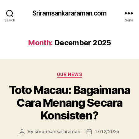
Sriramsankararaman.com
Search
Menu
Month:
December 2025
Categories
OUR NEWS
Toto Macau: Bagaimana
Cara Menang Secara
Konsisten?
By
sriramsankararaman
17/12/2025
Post
Post
author
date