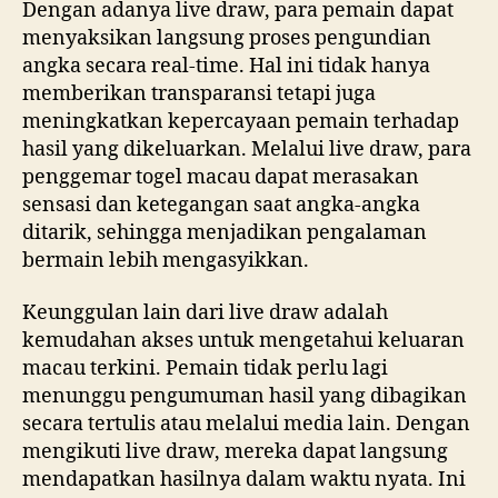
Dengan adanya live draw, para pemain dapat
menyaksikan langsung proses pengundian
angka secara real-time. Hal ini tidak hanya
memberikan transparansi tetapi juga
meningkatkan kepercayaan pemain terhadap
hasil yang dikeluarkan. Melalui live draw, para
penggemar togel macau dapat merasakan
sensasi dan ketegangan saat angka-angka
ditarik, sehingga menjadikan pengalaman
bermain lebih mengasyikkan.
Keunggulan lain dari live draw adalah
kemudahan akses untuk mengetahui keluaran
macau terkini. Pemain tidak perlu lagi
menunggu pengumuman hasil yang dibagikan
secara tertulis atau melalui media lain. Dengan
mengikuti live draw, mereka dapat langsung
mendapatkan hasilnya dalam waktu nyata. Ini