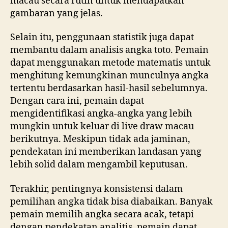
macau secara rutin untuk mendapatkan
gambaran yang jelas.
Selain itu, penggunaan statistik juga dapat
membantu dalam analisis angka toto. Pemain
dapat menggunakan metode matematis untuk
menghitung kemungkinan munculnya angka
tertentu berdasarkan hasil-hasil sebelumnya.
Dengan cara ini, pemain dapat
mengidentifikasi angka-angka yang lebih
mungkin untuk keluar di live draw macau
berikutnya. Meskipun tidak ada jaminan,
pendekatan ini memberikan landasan yang
lebih solid dalam mengambil keputusan.
Terakhir, pentingnya konsistensi dalam
pemilihan angka tidak bisa diabaikan. Banyak
pemain memilih angka secara acak, tetapi
dengan pendekatan analitis, pemain dapat