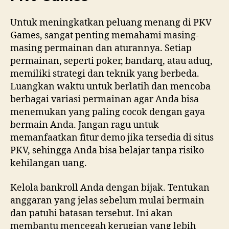
Untuk meningkatkan peluang menang di PKV
Games, sangat penting memahami masing-
masing permainan dan aturannya. Setiap
permainan, seperti poker, bandarq, atau aduq,
memiliki strategi dan teknik yang berbeda.
Luangkan waktu untuk berlatih dan mencoba
berbagai variasi permainan agar Anda bisa
menemukan yang paling cocok dengan gaya
bermain Anda. Jangan ragu untuk
memanfaatkan fitur demo jika tersedia di situs
PKV, sehingga Anda bisa belajar tanpa risiko
kehilangan uang.
Kelola bankroll Anda dengan bijak. Tentukan
anggaran yang jelas sebelum mulai bermain
dan patuhi batasan tersebut. Ini akan
membantu mencegah kerugian yang lebih