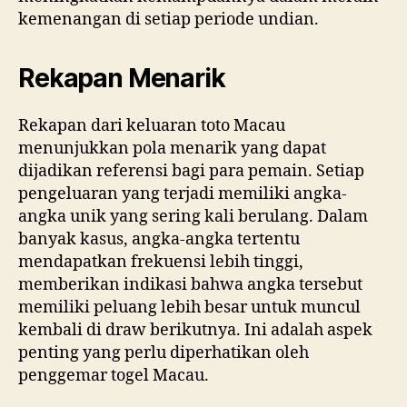
kemenangan di setiap periode undian.
Rekapan Menarik
Rekapan dari keluaran toto Macau
menunjukkan pola menarik yang dapat
dijadikan referensi bagi para pemain. Setiap
pengeluaran yang terjadi memiliki angka-
angka unik yang sering kali berulang. Dalam
banyak kasus, angka-angka tertentu
mendapatkan frekuensi lebih tinggi,
memberikan indikasi bahwa angka tersebut
memiliki peluang lebih besar untuk muncul
kembali di draw berikutnya. Ini adalah aspek
penting yang perlu diperhatikan oleh
penggemar togel Macau.