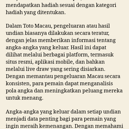
mendapatkan hadiah sesuai dengan kategori
hadiah yang ditentukan.
Dalam Toto Macau, pengeluaran atau hasil
undian biasanya dilakukan secara teratur,
dengan jelas memberikan informasi tentang
angka-angka yang keluar. Hasil ini dapat
dilihat melalui berbagai platform, termasuk
situs resmi, aplikasi mobile, dan bahkan
melalui live draw yang sering disiarkan.
Dengan memantau pengeluaran Macau secara
konsisten, para pemain dapat menganalisis
pola angka dan meningkatkan peluang mereka
untuk menang.
Angka-angka yang keluar dalam setiap undian
menjadi data penting bagi para pemain yang
ingin meraih kemenangan. Dengan memahami