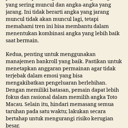
yang sering muncul dan angka-angka yang
jarang. Ini tidak berarti angka yang jarang
muncul tidak akan muncul lagi, tetapi
memahami tren ini bisa membantu dalam
menentukan kombinasi angka yang lebih baik
saat bermain.
Kedua, penting untuk menggunakan
manajemen bankroll yang baik. Pastikan untuk
menetapkan anggaran permainan agar tidak
terjebak dalam emosi yang bisa
mengakibatkan pengeluaran berlebihan.
Dengan memiliki batasan, pemain dapat lebih
fokus dan rasional dalam memilih angka Toto
Macau. Selain itu, hindari memasang semua
taruhan pada satu waktu; lakukan secara
bertahap untuk mengurangi risiko kerugian
besar.