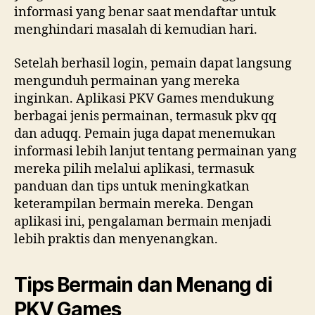
informasi yang benar saat mendaftar untuk
menghindari masalah di kemudian hari.
Setelah berhasil login, pemain dapat langsung
mengunduh permainan yang mereka
inginkan. Aplikasi PKV Games mendukung
berbagai jenis permainan, termasuk pkv qq
dan aduqq. Pemain juga dapat menemukan
informasi lebih lanjut tentang permainan yang
mereka pilih melalui aplikasi, termasuk
panduan dan tips untuk meningkatkan
keterampilan bermain mereka. Dengan
aplikasi ini, pengalaman bermain menjadi
lebih praktis dan menyenangkan.
Tips Bermain dan Menang di
PKV Games