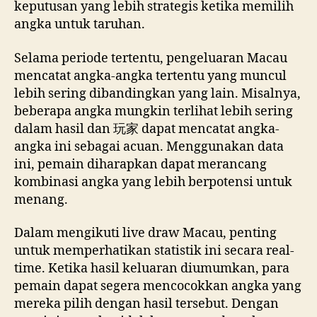
keputusan yang lebih strategis ketika memilih
angka untuk taruhan.
Selama periode tertentu, pengeluaran Macau
mencatat angka-angka tertentu yang muncul
lebih sering dibandingkan yang lain. Misalnya,
beberapa angka mungkin terlihat lebih sering
dalam hasil dan 玩家 dapat mencatat angka-
angka ini sebagai acuan. Menggunakan data
ini, pemain diharapkan dapat merancang
kombinasi angka yang lebih berpotensi untuk
menang.
Dalam mengikuti live draw Macau, penting
untuk memperhatikan statistik ini secara real-
time. Ketika hasil keluaran diumumkan, para
pemain dapat segera mencocokkan angka yang
mereka pilih dengan hasil tersebut. Dengan