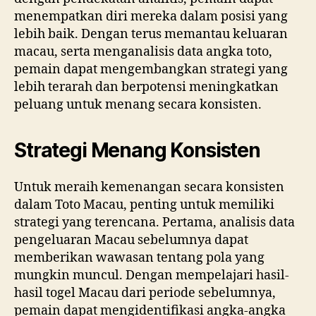
menempatkan diri mereka dalam posisi yang
lebih baik. Dengan terus memantau keluaran
macau, serta menganalisis data angka toto,
pemain dapat mengembangkan strategi yang
lebih terarah dan berpotensi meningkatkan
peluang untuk menang secara konsisten.
Strategi Menang Konsisten
Untuk meraih kemenangan secara konsisten
dalam Toto Macau, penting untuk memiliki
strategi yang terencana. Pertama, analisis data
pengeluaran Macau sebelumnya dapat
memberikan wawasan tentang pola yang
mungkin muncul. Dengan mempelajari hasil-
hasil togel Macau dari periode sebelumnya,
pemain dapat mengidentifikasi angka-angka