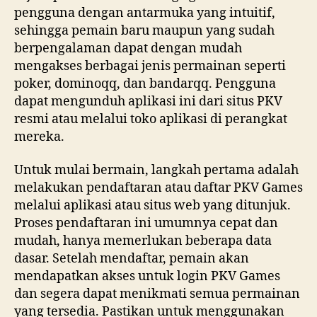
pengguna dengan antarmuka yang intuitif,
sehingga pemain baru maupun yang sudah
berpengalaman dapat dengan mudah
mengakses berbagai jenis permainan seperti
poker, dominoqq, dan bandarqq. Pengguna
dapat mengunduh aplikasi ini dari situs PKV
resmi atau melalui toko aplikasi di perangkat
mereka.
Untuk mulai bermain, langkah pertama adalah
melakukan pendaftaran atau daftar PKV Games
melalui aplikasi atau situs web yang ditunjuk.
Proses pendaftaran ini umumnya cepat dan
mudah, hanya memerlukan beberapa data
dasar. Setelah mendaftar, pemain akan
mendapatkan akses untuk login PKV Games
dan segera dapat menikmati semua permainan
yang tersedia. Pastikan untuk menggunakan