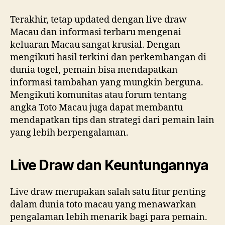
Terakhir, tetap updated dengan live draw
Macau dan informasi terbaru mengenai
keluaran Macau sangat krusial. Dengan
mengikuti hasil terkini dan perkembangan di
dunia togel, pemain bisa mendapatkan
informasi tambahan yang mungkin berguna.
Mengikuti komunitas atau forum tentang
angka Toto Macau juga dapat membantu
mendapatkan tips dan strategi dari pemain lain
yang lebih berpengalaman.
Live Draw dan Keuntungannya
Live draw merupakan salah satu fitur penting
dalam dunia toto macau yang menawarkan
pengalaman lebih menarik bagi para pemain.